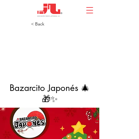
< Back
Bazarcito Japonés 🎄
🎁✨