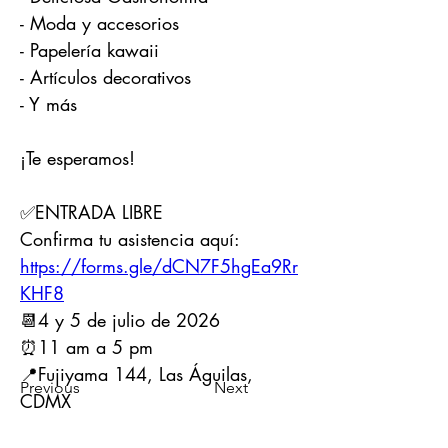
- Moda y accesorios
- Papelería kawaii  
- Artículos decorativos
- Y más
¡Te esperamos! 
✅ENTRADA LIBRE  
Confirma tu asistencia aquí: 
https://forms.gle/dCN7F5hgEa9Rr
KHF8
📆4 y 5 de julio de 2026
⏰11 am a 5 pm 
📍Fujiyama 144, Las Águilas, 
Previous
Next
CDMX